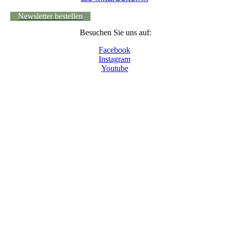
Newsletter bestellen
Besuchen Sie uns auf:
Facebook
Instagram
Youtube
© 2024 - Museumsdorf Volksdorf, Im Alten Dorfe
46-48, 22359 Hamburg