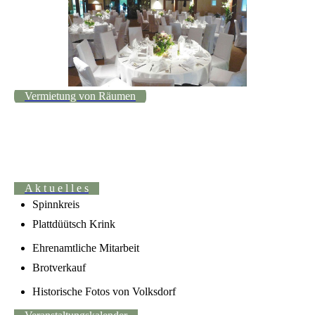
Vermietung von Räumen
A k t u e l l e s
Spinnkreis
Plattdüütsch Krink
Ehrenamtliche Mitarbeit
Brotverkauf
Historische Fotos von Volksdorf