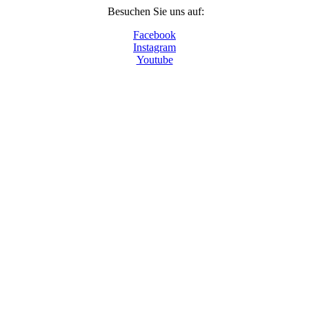
Besuchen Sie uns auf:
Facebook
Instagram
Youtube
© 2024 - Museumsdorf Volksdorf, Im Alten Dorfe
46-48, 22359 Hamburg
Tel. 040 603 90 98