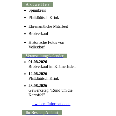
A k t u e l l e s
Spinnkreis
Plattdüütsch Krink
Ehrenamtliche Mitarbeit
Brotverkauf
Historische Fotos von
Volksdorf
Veranstaltungskalender
01.08.2026
Brotverkauf im Krämerladen
12.08.2026
Plattdüütsch Krink
23.08.2026
Gewerketag "Rund um die
Kartoffel"
..weitere Informationen
Ihr Besuch, Anfahrt