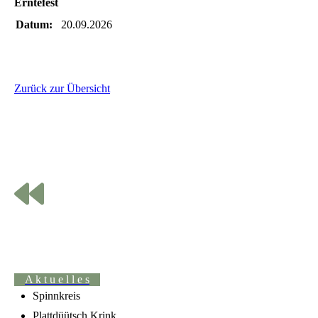
Erntefest
Datum:
20.09.2026
Zurück zur Übersicht
A k t u e l l e s
Spinnkreis
Plattdüütsch Krink